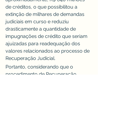
de créditos, o que possibilitou a 
extinção de milhares de demandas 
judiciais em curso e reduziu 
drasticamente a quantidade de 
impugnações de crédito que seriam 
ajuizadas para readequação dos 
valores relacionados ao processo de 
Recuperação Judicial.
Portanto, considerando que o 
procedimento de Recuperação 
Judicial tem o objetivo de viabilizar o 
soerguimento da empresa em crise 
temporária e superável, o que, 
comumente, traduz-se em um 
número considerável de credores e 
uma quantidade elevada de 
incidentes processuais, reafirma-se a 
relevância da mediação como 