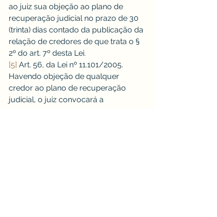
ao juiz sua objeção ao plano de 
recuperação judicial no prazo de 30 
(trinta) dias contado da publicação da 
relação de credores de que trata o § 
2º do art. 7º desta Lei.
[5]
 Art. 56, da Lei nº 11.101/2005. 
Havendo objeção de qualquer 
credor ao plano de recuperação 
judicial, o juiz convocará a 
assembléia-geral de credores para 
deliberar sobre o plano de 
recuperação.
[6]
 Art. 58, da Lei nº 11.101/2005. 
Cumpridas as exigências desta Lei, o 
juiz concederá a recuperação judicial 
do devedor cujo plano não tenha 
sofrido objeção de credor nos 
termos do art. 55 desta Lei ou tenha 
sido aprovado pela assembleia-geral 