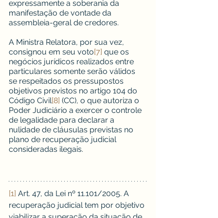
expressamente a soberania da 
manifestação de vontade da 
assembleia-geral de credores.
A Ministra Relatora, por sua vez, 
consignou em seu voto
[7]
 que os 
negócios jurídicos realizados entre 
particulares somente serão válidos 
se respeitados os pressupostos 
objetivos previstos no artigo 104 do 
Código Civil
[8]
 (CC), o que autoriza o 
Poder Judiciário a exercer o controle 
de legalidade para declarar a 
nulidade de cláusulas previstas no 
plano de recuperação judicial 
consideradas ilegais.
[1]
 Art. 47, da Lei nº 11.101/2005. A 
recuperação judicial tem por objetivo 
viabilizar a superação da situação de 