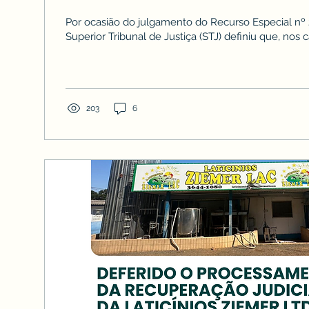
DE CRÉDITO EM FALÊNCIAS D
Por ocasião do julgamento do Recurso Especial nº 
ANTES DA VIGÊNCIA DA LEI Nº 14.
Superior Tribunal de Justiça (STJ) definiu que, nos c
203
6