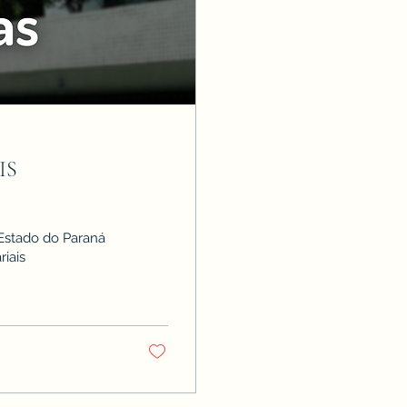
IS
 Estado do Paraná
iais