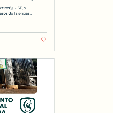
ECRETADAS
2110265 – SP, o
112/2020.
asos de falências...