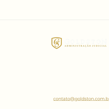
R. XV de Novembro, nº3
7º andar / Sala 701
Curitiba - Paraná
+55 (41) 3014-7414
contato@goldston.com.b