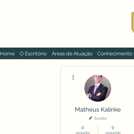
Home
O Escritório
Áreas de Atuação
Conhecimento E
Mais ações
Matheus Kalinke
Escritor
0
0
seguidor
seguindo