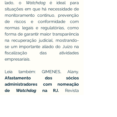
lado, o 
Watchdog
 é ideal para 
situações em que há necessidade de 
monitoramento contínuo, prevenção 
de riscos e conformidade com 
normas legais e regulatórias, como 
forma de garantir maior transparência 
na recuperação judicial, mostrando-
se um importante aliado do Juízo na 
fiscalização das atividades 
empresariais.
Leia também: GIMENES, Alany. 
Afastamento dos sócios 
administradores com nomeação 
de 
Watchdog
 na RJ. 
Revista 
Consultor Jurídico (Conjur). Disponível 
em:
https://www.conjur.com.br/2023-
ago-22/oliveira-gimenes-nomeacao-
watchdog-rj/